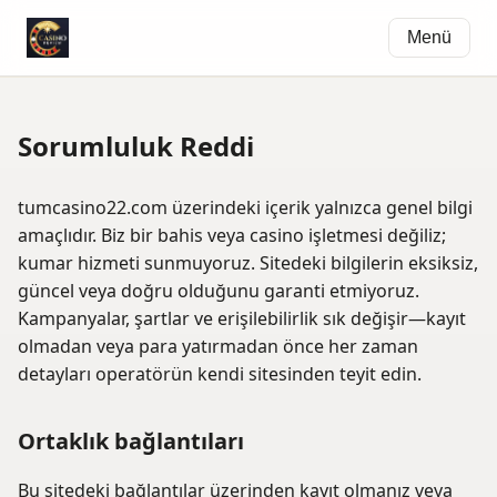
Menü
Sorumluluk Reddi
tumcasino22.com üzerindeki içerik yalnızca genel bilgi
amaçlıdır. Biz bir bahis veya casino işletmesi değiliz;
kumar hizmeti sunmuyoruz. Sitedeki bilgilerin eksiksiz,
güncel veya doğru olduğunu garanti etmiyoruz.
Kampanyalar, şartlar ve erişilebilirlik sık değişir—kayıt
olmadan veya para yatırmadan önce her zaman
detayları operatörün kendi sitesinden teyit edin.
Ortaklık bağlantıları
Bu sitedeki bağlantılar üzerinden kayıt olmanız veya