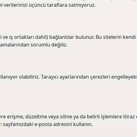
l verilerinizi üçüncü taraflara satmıyoruz.
 ve iş ortakları dahil) bağlantılar bulunur. Bu sitelerin kendi g
gulamalarından sorumlu değiliz.
nıyor olabiliriz. Tarayıcı ayarlarından çerezleri engelleyebili
re erişme, düzeltme veya silme ya da belirli işlemlere itiraz
m
sayfamızdaki e-posta adresini kullanın.