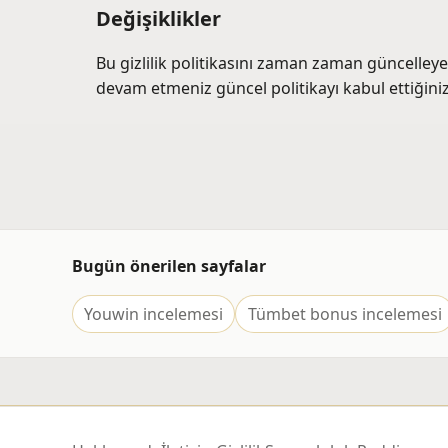
Değişiklikler
Bu gizlilik politikasını zaman zaman güncelleyeb
devam etmeniz güncel politikayı kabul ettiğiniz
Bugün önerilen sayfalar
Youwin incelemesi
Tümbet bonus incelemesi