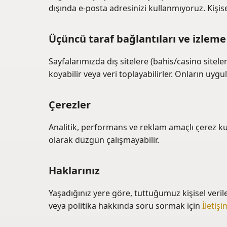
dışında e-posta adresinizi kullanmıyoruz. Kişise
Üçüncü taraf bağlantıları ve izleme
Sayfalarımızda dış sitelere (bahis/casino siteleri
koyabilir veya veri toplayabilirler. Onların uy
Çerezler
Analitik, performans ve reklam amaçlı çerez kulla
olarak düzgün çalışmayabilir.
Haklarınız
Yaşadığınız yere göre, tuttuğumuz kişisel verile
veya politika hakkında soru sormak için
İletişi